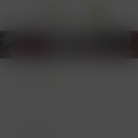
TALENT4PEOPLE_XECO
TOPICS