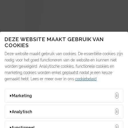
About us: in de pers
Advice4Talent
Pay4Talent
Search4Talent
DEZE WEBSITE MAAKT GEBRUIK VAN
COOKIES
Deze website maakt gebruik van cookies. De essentiële cookies zijn
OP ZOEK NAAR IETS?
nodig voor het goed functioneren van de website en kunnen niet
worden geweigerd. Analytische cookies, functionele cookies en
marketing cookies worden enkel geplaatst nadat je een keuze
gemaakt hebt. Lees er meer over in ons
cookiebeleid
MISSCHIEN ZOEK JE DIT?
Marketing
#talent4people
2021
2022
2023
2024
Deze cookies kunnen door onze adverteerders op onze
Analytisch
arbeidsdeal
Bedrijfswagen
bouw
website worden ingesteld. Ze worden wellicht door die
compensatie
Corona
feestdagen
fiscus
bedrijven gebruikt om een profiel van uw interesses samen te
Deze cookies stellen ons in staat bezoekers en hun herkomst
functioneel