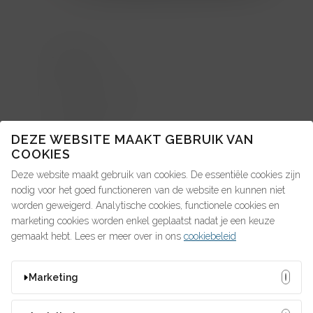
TOPICS
About us: in de pers
Advice4Talent
DEZE WEBSITE MAAKT GEBRUIK VAN
Pay4Talent
COOKIES
Deze website maakt gebruik van cookies. De essentiële cookies zijn
Search4Talent
nodig voor het goed functioneren van de website en kunnen niet
worden geweigerd. Analytische cookies, functionele cookies en
marketing cookies worden enkel geplaatst nadat je een keuze
OP ZOEK NAAR IETS?
gemaakt hebt. Lees er meer over in ons
cookiebeleid
Marketing
Deze cookies kunnen door onze adverteerders op onze