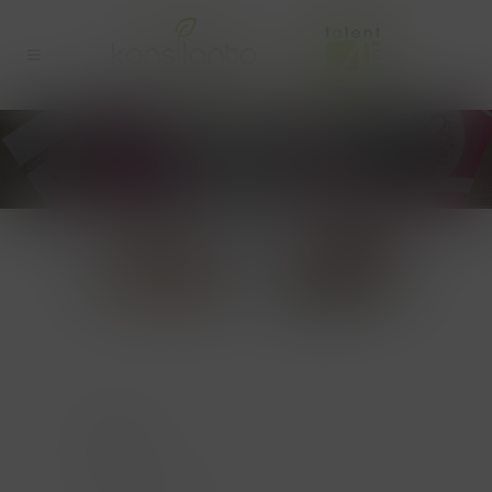
TALENT4PEOPLE_CONTACT
TOPICS
About us: in de pers