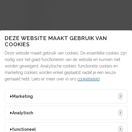
Advice4Talent
Pay4Talent
Search4Talent
DEZE WEBSITE MAAKT GEBRUIK VAN
COOKIES
Deze website maakt gebruik van cookies. De essentiële cookies zijn
OP ZOEK NAAR IETS?
nodig voor het goed functioneren van de website en kunnen niet
worden geweigerd. Analytische cookies, functionele cookies en
marketing cookies worden enkel geplaatst nadat je een keuze
gemaakt hebt. Lees er meer over in ons
cookiebeleid
MISSCHIEN ZOEK JE DIT?
Marketing
#talent4people
2021
2022
2023
2024
Deze cookies kunnen door onze adverteerders op onze
arbeidsdeal
Bedrijfswagen
bouw
Analytisch
website worden ingesteld. Ze worden wellicht door die
compensatie
Corona
feestdagen
fiscus
bedrijven gebruikt om een profiel van uw interesses samen te
Deze cookies stellen ons in staat bezoekers en hun herkomst
functioneel
HR
KMO
loonbonus
Onkosten
ontslag
stellen en u relevante advertenties op andere websites te