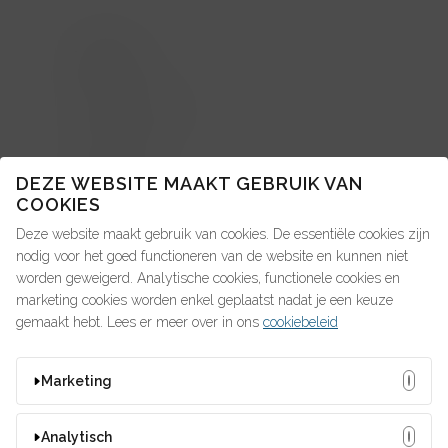
TOPICS
About us: in de pers
Advice4Talent
DEZE WEBSITE MAAKT GEBRUIK VAN
Pay4Talent
COOKIES
Search4Talent
Deze website maakt gebruik van cookies. De essentiële cookies zijn
nodig voor het goed functioneren van de website en kunnen niet
worden geweigerd. Analytische cookies, functionele cookies en
OP ZOEK NAAR IETS?
marketing cookies worden enkel geplaatst nadat je een keuze
gemaakt hebt. Lees er meer over in ons
cookiebeleid
Marketing
MISSCHIEN ZOEK JE DIT?
Deze cookies kunnen door onze adverteerders op onze
Analytisch