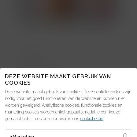
TOPICS
About us: in de pers
DEZE WEBSITE MAAKT GEBRUIK VAN
COOKIES
Advice4Talent
Deze website maakt gebruik van cookies. De essentiële cookies zijn
Pay4Talent
nodig voor het goed functioneren van de website en kunnen niet
worden geweigerd. Analytische cookies, functionele cookies en
Search4Talent
marketing cookies worden enkel geplaatst nadat je een keuze
gemaakt hebt. Lees er meer over in ons
cookiebeleid
OP ZOEK NAAR IETS?
Marketing