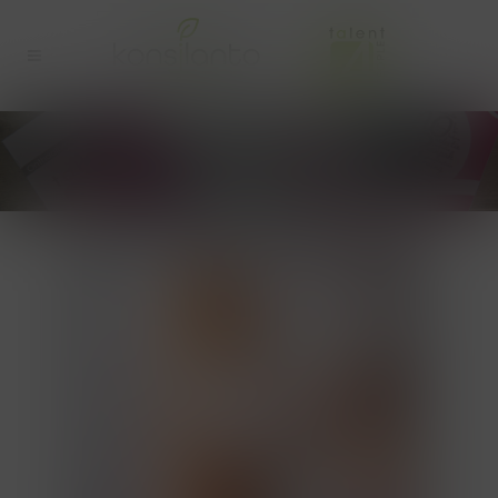
BLOGBERICHTEN
UITGELICHTE AFBEELDING
(12)