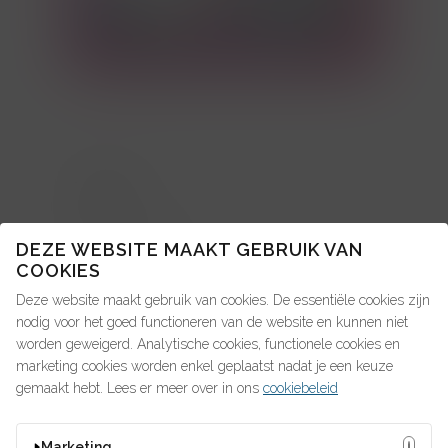
TOPICS
About us: in de pers
DEZE WEBSITE MAAKT GEBRUIK VAN
COOKIES
Advice4Talent
Deze website maakt gebruik van cookies. De essentiële cookies zijn
Pay4Talent
nodig voor het goed functioneren van de website en kunnen niet
worden geweigerd. Analytische cookies, functionele cookies en
Search4Talent
marketing cookies worden enkel geplaatst nadat je een keuze
gemaakt hebt. Lees er meer over in ons
cookiebeleid
OP ZOEK NAAR IETS?
Marketing