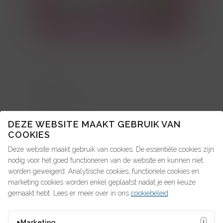
TOPICS
About us: in de pers
DEZE WEBSITE MAAKT GEBRUIK VAN
COOKIES
Advice4Talent
Deze website maakt gebruik van cookies. De essentiële cookies zijn
Pay4Talent
nodig voor het goed functioneren van de website en kunnen niet
worden geweigerd. Analytische cookies, functionele cookies en
Search4Talent
marketing cookies worden enkel geplaatst nadat je een keuze
gemaakt hebt. Lees er meer over in ons
cookiebeleid
OP ZOEK NAAR IETS?
Marketing