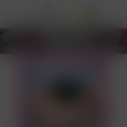
BLOGBERICHTEN
UITGELICHTE AFBEELDING