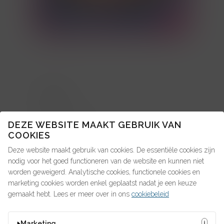
TOPICS
About us: in de pers
DEZE WEBSITE MAAKT GEBRUIK VAN
COOKIES
Advice4Talent
Deze website maakt gebruik van cookies. De essentiële cookies zijn
Pay4Talent
nodig voor het goed functioneren van de website en kunnen niet
worden geweigerd. Analytische cookies, functionele cookies en
Search4Talent
marketing cookies worden enkel geplaatst nadat je een keuze
gemaakt hebt. Lees er meer over in ons
cookiebeleid
OP ZOEK NAAR IETS?
Marketing