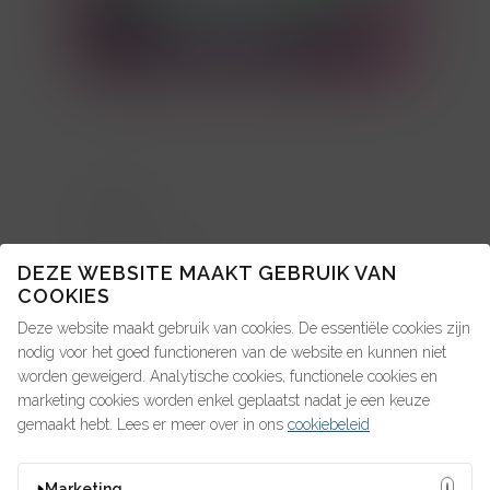
TOPICS
About us: in de pers
DEZE WEBSITE MAAKT GEBRUIK VAN
COOKIES
Advice4Talent
Deze website maakt gebruik van cookies. De essentiële cookies zijn
Pay4Talent
nodig voor het goed functioneren van de website en kunnen niet
worden geweigerd. Analytische cookies, functionele cookies en
Search4Talent
marketing cookies worden enkel geplaatst nadat je een keuze
gemaakt hebt. Lees er meer over in ons
cookiebeleid
OP ZOEK NAAR IETS?
Marketing