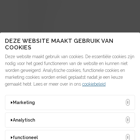
Advice4Talent
Pay4Talent
Search4Talent
DEZE WEBSITE MAAKT GEBRUIK VAN
COOKIES
Deze website maakt gebruik van cookies. De essentiële cookies zijn
OP ZOEK NAAR IETS?
nodig voor het goed functioneren van de website en kunnen niet
worden geweigerd. Analytische cookies, functionele cookies en
marketing cookies worden enkel geplaatst nadat je een keuze
gemaakt hebt. Lees er meer over in ons
cookiebeleid
MISSCHIEN ZOEK JE DIT?
Marketing
#talent4people
2021
2022
2023
2024
Deze cookies kunnen door onze adverteerders op onze
arbeidsdeal
Bedrijfswagen
bouw
Analytisch
website worden ingesteld. Ze worden wellicht door die
compensatie
Corona
feestdagen
fiscus
bedrijven gebruikt om een profiel van uw interesses samen te
Deze cookies stellen ons in staat bezoekers en hun herkomst
functioneel
HR
KMO
loonbonus
Onkosten
ontslag
stellen en u relevante advertenties op andere websites te