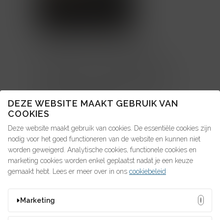
bovendrijven. Na een succesvolle
loopbaan als hr-verantwoordelijke in
multinationals van zakentycoon Warren
Buffett, stampte Petra Rubens zes jaar
geleden Talent4People uit de grond,
DEZE WEBSITE MAAKT GEBRUIK VAN
samen met haar man en
COOKIES
medezaakvoerder Bert Vandermeer.
Deze website maakt gebruik van cookies. De essentiële cookies zijn
“Veel kmo’s zijn gebaat bij extra
nodig voor het goed functioneren van de website en kunnen niet
worden geweigerd. Analytische cookies, functionele cookies en
ondersteuning door een externe hr-
marketing cookies worden enkel geplaatst nadat je een keuze
partner. Talent4People berust op vier
gemaakt hebt. Lees er meer over in ons
cookiebeleid
pijlers en bestaat uit een team van hr-
cracks.”
Marketing
LEES HIER VERDER