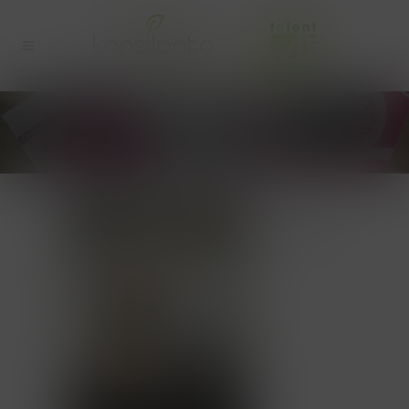
AANSTROMEND TALENT -
QONTACT
Talent
komt altijd